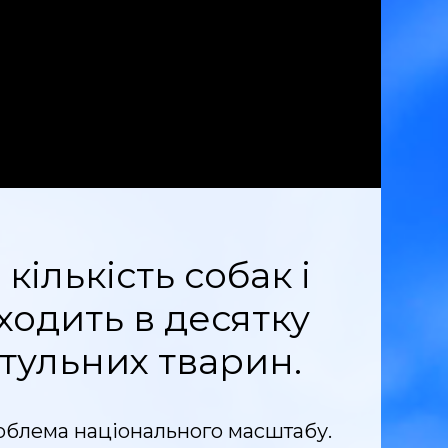
ількість собак і
входить в десятку
итульних тварин.
проблема національного масштабу.