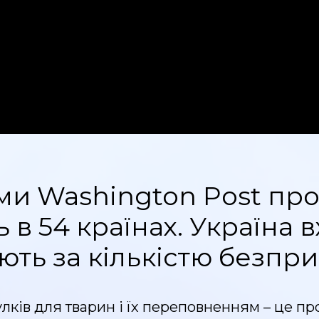
и Washington Post про к
ь в 54 країнах. Україна 
рують за кількістю безпр
тулків для тварин і їх переповненням – це 