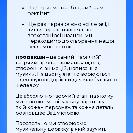
Підбираємо необхідний нам
реквізит.
Ще раз перевіряємо всі деталі, і,
лише переконавшись, що
враховані всі нюанси, ми
переходимо до створення нашої
рекламної історії.
Продакшн
– це самий “гарячий”
творчий процес знімання відео,
створення анімацій, написання
музики. На цьому етапі створюються
відеозвукові доріжки для майбутнього
шедевру.
Це абсолютно творчий етап, на якому
ми створюємо візуальну картинку, в
якій кожен персонаж та кожна деталь
розповідає Вашу історію.
Паралельно ми створюємо
музикальну доріжку, в якій звучить