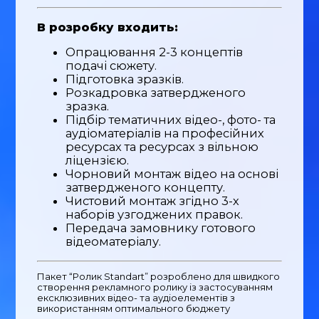
В розробку входить:
Опрацювання 2-3 концептів
подачі сюжету.
Підготовка зразків.
Розкадровка затвердженого
зразка.
Підбір тематичних відео-, фото- та
аудіоматеріалів на професійних
ресурсах та ресурсах з вільною
ліцензією.
Чорновий монтаж відео на основі
затвердженого концепту.
Чистовий монтаж згідно 3-х
наборів узгоджених правок.
Передача замовнику готового
відеоматеріалу.
Пакет “Ролик Standart” розроблено для швидкого
створення рекламного ролику із застосуванням
ексклюзивних відео- та аудіоелементів з
використанням оптимального бюджету