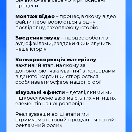
Він включає в себе чотири основні
процеси:
Монтаж відео
– процес, в якому відео
файли перетворюються в одну
послідовну, захоплюючу історію.
Зведення звуку
– процес роботи з
аудіофайлами, завдяки яким звучить
наша історія.
Кольорокорекція матеріалу
–
важливий етап, на якому за
допомогою “чаклування” з кольорами
відзнятої картинки створюється
особлива атмосфера нашої історії.
Візуальні ефекти
– деталі, якими ми
підкреслюємо важливість тих чи інших
елементів нашої розповіді.
Реалізувавши всі ці етапи ми
отримуємо готовий продукт – якісний
рекламний ролик.