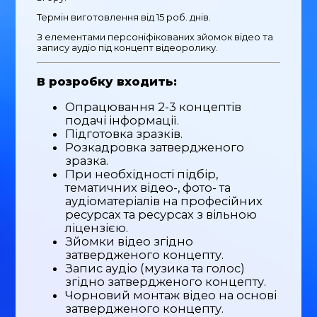
Термін виготовлення від 15 роб. днів.
З елементами персоніфікованих зйомок відео та
запису аудіо під концепт відеоролику.
В розробку входить:
Опрацювання 2-3 концептів
подачі інформації.
Підготовка зразків.
Розкадровка затвердженого
зразка.
При необхідності підбір,
тематичних відео-, фото- та
аудіоматеріалів на професійних
ресурсах та ресурсах з вільною
ліцензією.
Зйомки відео згідно
затвердженого концепту.
Запис аудіо (музика та голос)
згідно затвердженого концепту.
Чорновий монтаж відео на основі
затвердженого концепту.