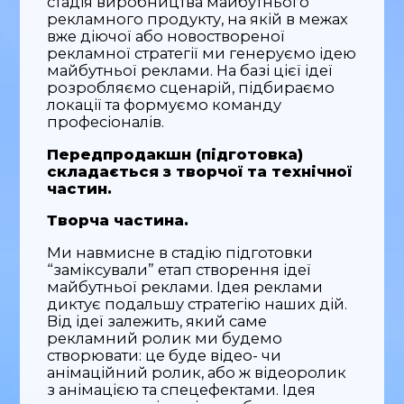
стадія виробництва майбутнього
рекламного продукту, на якій в межах
вже діючої або новоствореної
рекламної стратегії ми генеруємо ідею
майбутньої реклами. На базі цієї ідеї
розробляємо сценарій, підбираємо
локації та формуємо команду
професіоналів.
Передпродакшн (підготовка)
складається з творчої та технічної
частин.
Творча частина.
Ми навмисне в стадію підготовки
“заміксували” етап створення ідеї
майбутньої реклами. Ідея реклами
диктує подальшу стратегію наших дій.
Від ідеї залежить, який саме
рекламний ролик ми будемо
створювати: це буде відео- чи
анімаційний ролик, або ж відеоролик
з анімацією та спецефектами. Ідея