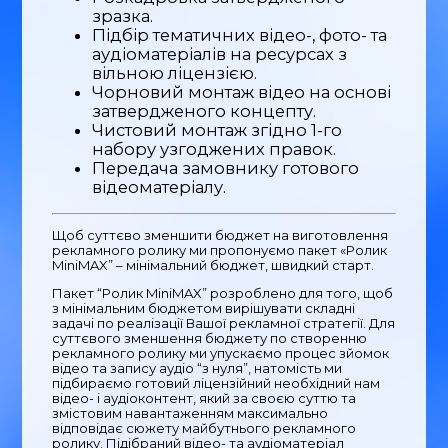
зразка.
Підбір тематичних відео-, фото- та
аудіоматеріалів на ресурсах з
вільною ліцензією.
Чорновий монтаж відео на основі
затвердженого концепту.
Чистовий монтаж згідно 1-го
набору узгоджених правок.
Передача замовнику готового
відеоматеріалу.
Щоб суттєво зменшити бюджет на виготовлення
рекламного ролику ми пропонуємо пакет «Ролик
MiniMAX” – мінімальний бюджет, швидкий старт.
Пакет “Ролик MiniMAX” розроблено для того, щоб
з мінімальним бюджетом вирішувати складні
задачі по реалізації Вашої рекламної стратегії. Для
суттєвого зменшення бюджету по створенню
рекламного ролику ми упускаємо процес зйомок
відео та запису аудіо “з нуля”, натомість ми
підбираємо готовий ліцензійний необхідний нам
відео- і аудіоконтент, який за своєю суттю та
змістовим навантаженням максимально
відповідає сюжету майбутнього рекламного
ролику. Підібраний відео- та аудіоматеріал