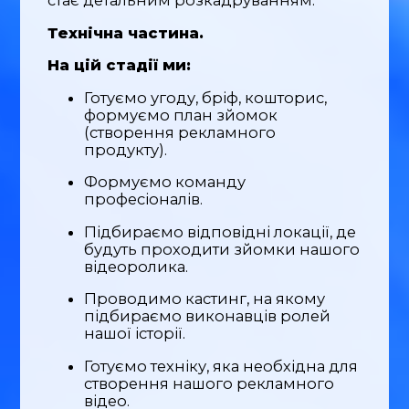
стає детальним розкадруванням.
Технічна частина.
На цій стадії ми:
Готуємо угоду, бріф, кошторис,
формуємо план зйомок
(створення рекламного
продукту).
Формуємо команду
професіоналів.
Підбираємо відповідні локації, де
будуть проходити зйомки нашого
відеоролика.
Проводимо кастинг, на якому
підбираємо виконавців ролей
нашої історії.
Готуємо техніку, яка необхідна для
створення нашого рекламного
відео.