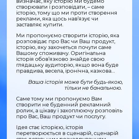
визначає, яку історію ми будемо
створювати і розповідати, – саме
історію, тому що ми проти створення
реклами, яка щось нав’язує чи
заставляє купити.
Ми пропонуємо створити історію, яка
розповідає про Вас чи Ваш продукт,
історію, яку захочеться почути саме
Вашому споживачу. Оригінальна
історія обов’язково знайде свою
глядацьку аудиторію, якщо вона буде
правдива, весела, іронічна, казкова…
Ваша історія може бути будь-якою,
тільки не банальною.
Саме тому ми пропонуємо Вам
створити не буденний рекламний
ролик, а цікаву і захоплюючу розповіль
про Вас, Ваш продукт чи послугу.
Ідея стає історією, історія
перетворюється в сценарій, сценарій